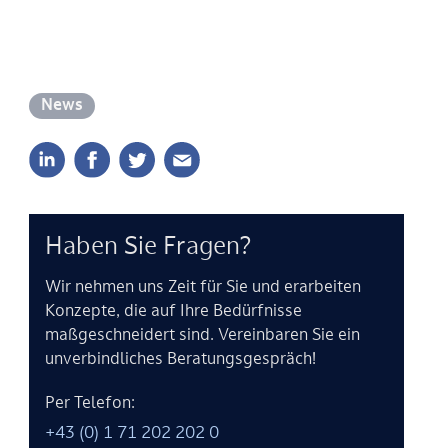
News
Haben Sie Fragen?
Wir nehmen uns Zeit für Sie und erarbeiten
Konzepte, die auf Ihre Bedürfnisse
maßgeschneidert sind. Vereinbaren Sie ein
unverbindliches Beratungsgespräch!
Per Telefon:
+43 (0) 1 71 202 202 0